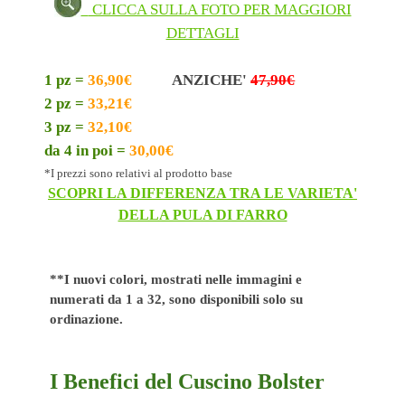
scorretta, ma grazie al nostro Cuscino Bolster adesso
CLICCA SULLA FOTO PER MAGGIORI
invece possibile sedersi correttamente e praticare le
DETTAGLI
vostre sessioni di Yoga mantenendo una postura
impeccabile.
1 pz =
36,90
€
ANZICHE'
47,90€
La composizione robusta e la forma cilindrica lo
2 pz =
33,21
€
rendono adatto a sostenere la colonna vertebrale, il
3 pz =
32,10
€
collo o qualsiasi parte del corpo sulla quale stiamo
da 4 in poi =
30,00
€
lavorando, infatti il nostro cuscino BOLSTER è
*I prezzi sono relativi al prodotto base
studiato per aiutarvi ed adattarsi alle più svariate
SCOPRI LA DIFFERENZA TRA LE VARIETA'
posizioni per chi pratica yoga, il tutto nel totale
DELLA PULA DI FARRO
rispetto dell'ambiente e di se stessi.
Il nostro cuscino semplice e naturale imbottito in
Pula di Farro Bio è l'accessorio più utilizzato nello
**
I nuovi colori, mostrati nelle immagini e
yoga, nella maggior parte dei casi, è un accessorio
numerati da 1 a 32, sono disponibili solo su
essenziale per le lezioni ristorative, ovvero dove
ordinazione.
viene usato per rilassavi sopra il corpo ed alleviare
lo stress.
Il cuscino è dotato di una maniglia in tessuto per
I Benefici del Cuscino Bolster
facilitarne il trasporto ed è anche disponibile con