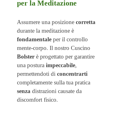
per la Meditazione
DOPPIA FEDERA, che puoi selezionare dal menù
a tendina in basso.
In caso di lavaggio del cuscino, con questa federa
Assumere una posizione
corretta
aggiuntiva non ci sarà bisogno di vuotare il
durante la
meditazione è
contenuto dell'imbottitura e dovrai solamente lavare
fondamentale
per il controllo
la federa esterna.
mente-corpo. Il nostro Cuscino
Tutte le federe (compreso quelle interne) sono dotate
Bolster
di cerniera lampo.
è
progettato per garantire
La disponibilità per questo prodotto in caso di ordini
una postura
impeccabile
,
più di 10 pezzi potrebbe essere dai 3 ai 7 gg
permettendoti di
concentrarti
lavorativi. Ed è possibile personalizzarli anche con
completamente
sulla tua pratica
scritte (loghi ecc.) ricamate su richiesta.
senza
distrazioni causate da
discomfort fisico.