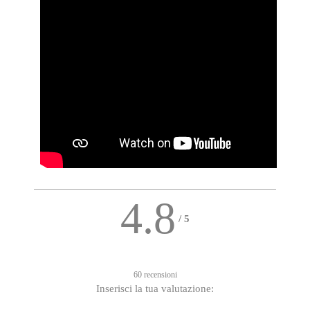
4.8
/
5
60 recensioni
Inserisci la tua valutazione: