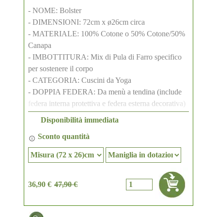
- NOME: Bolster
- DIMENSIONI: 72cm x ø26cm circa
- MATERIALE: 100% Cotone o 50% Cotone/50%
Canapa
- IMBOTTITURA: Mix di Pula di Farro specifico
per sostenere il corpo
- CATEGORIA: Cuscini da Yoga
- DOPPIA FEDERA: Da menù a tendina (include
federa interna protettiva e federa esterna decorativa)
- ACCESSORI: Maniglia ricamata, Cerniera Lampo
Disponibilità immediata
- PESO: Circa 3,5 - 4 kg (può variare di 200–300
Sconto quantità
grammi)
Perché usare il nostro cuscino per fare meditazione?
Se non si assume una posizione "adatta a praticare"
36,90 €
47,90 €
il corpo e la mente possono sfuggirci di mano, non è
per niente facile tenere sotto controllo la nostra
mente, soprattutto quando si assume una posizione