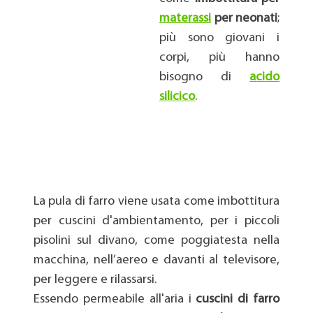
materassi
per neonati
;
più sono giovani i
corpi, più hanno
bisogno di
acido
silicico
.
puladifarro.com -
Produzione e
Realizzazione di Imbottiture
in Pula di Farro Biologica
La pula di farro viene usata come imbottitura
per cuscini d'ambientamento, per i piccoli
pisolini sul divano, come poggiatesta nella
macchina, nell’aereo e davanti al televisore,
per leggere e rilassarsi.
Essendo permeabile all'aria i
cuscini di farro