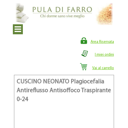
Area Riservata
I miei ordini
Vai al carrello
CUSCINO NEONATO Plagiocefalia
Antireflusso Antisoffoco Traspirante
0-24