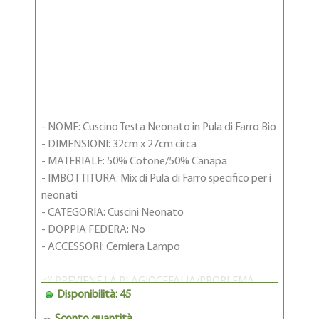
- NOME: Cuscino Testa Neonato in Pula di Farro Bio
- DIMENSIONI: 32cm x 27cm circa
- MATERIALE: 50% Cotone/50% Canapa
- IMBOTTITURA: Mix di Pula di Farro specifico per i
neonati
- CATEGORIA: Cuscini Neonato
- DOPPIA FEDERA: No
- ACCESSORI: Cerniera Lampo
👶 PREVIENE LA PLAGIOCEFALIA/PROBLEMA
Disponibilità: 45
DELLA TESTA PIATTA - Cuscino in Pula di Farro
100% Bio per neonati anti testa piatta - Questo