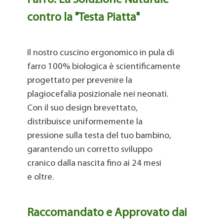
Farro: La Soluzione Naturale
★ 100% COTONE/CANAPA TRASPIRANTE E
contro la "Testa Piatta"
IPOALLERGENICO - Cuscino per neonato
ergonomico e ipoallergenico, realizzato in
cotone/canapa, che aiuta le mamme a prendersi
Il nostro cuscino ergonomico in pula di
cura del proprio piccolo! Il cuscino è morbido ed
farro 100% biologica è scientificamente
elastico, non si deforma e si adatta
progettato per prevenire la
perfettamente alla testa del bambino (che ne sarà
plagiocefalia
posizionale nei neonati.
davvero entusiasta ♥).
Con il suo design
brevettato,
distribuisce uniformemente la
pressione sulla testa del tuo bambino,
garantendo un corretto sviluppo
cranico
dalla nascita fino ai 24 mesi
e oltre.
Raccomandato e Approvato dai