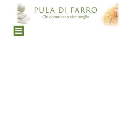
Come scegliere il cuscino in pula di farro
ideale per te
Pubblicato da
Puladifarro.com
in
Cuscini, differenze e Postura
·
Martedì 09 Mag 2023
Tags:
prodotti
,
di
,
alta
,
qualità
,
la
,
pula
,
di
,
farro
,
sonno
,
di
,
qualità
,
materiale
,
di
,
riempimento
,
cuscini
,
e
,
materassi
,
prodotti
,
ecologici
,
materiale
,
naturale
,
chicco
,
di
,
farro
,
gamma
,
di
,
prodotti