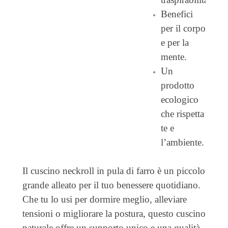
Benefici
per il corpo
e per la
mente.
Un
prodotto
ecologico
che rispetta
te e
l’ambiente.
Il cuscino neckroll in pula di farro è un piccolo
grande alleato per il tuo benessere quotidiano.
Che tu lo usi per dormire meglio, alleviare
tensioni o migliorare la postura, questo cuscino
naturale offre un supporto unico e una qualità