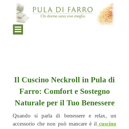
Il Cuscino Neckroll in Pula di Farro:
Comfort e Sostegno Naturale per il Tuo
Benessere
Pubblicato da
Puladifarro.com
in
cuscini per dolori cervicali
· Giovedì 29
Ago 2024
Il Cuscino Neckroll in Pula di
Farro: Comfort e Sostegno
Naturale per il Tuo Benessere
Quando si parla di benessere e relax, un
accessorio che non può mancare è il
cuscino