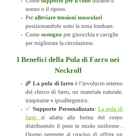
Come
supporto per il collo
durante il
sonno o il riposo.
Per
alleviare tensioni muscolari
posizionandolo sotto la zona lombare.
Come
sostegno
per ginocchia e caviglie
per migliorare la circolazione.
I Benefici della Pula di Farro nei
Neckroll
🌾
La pula di farro
è l’involucro esterno
del chicco di farro, un materiale
naturale,
traspirante e ipoallergenico
.
✅
Supporto Personalizzato
:
La pula di
farro
si adatta alla forma del corpo
distribuendo il peso in modo uniforme .
Questo permette al cuscino di offrire un