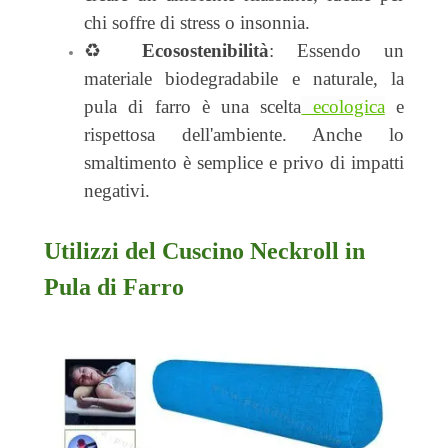
chi soffre di stress o insonnia.
♻️
Ecosostenibilità
: Essendo un
materiale
biodegradabile e naturale
, la
pula di farro è una scelta
ecologica
e
rispettosa dell'ambiente. Anche lo
smaltimento è semplice e privo di impatti
negativi.
U
tilizzi del Cuscino Neckroll in
Pula di Farro
🛏️
Sostegno
per
il