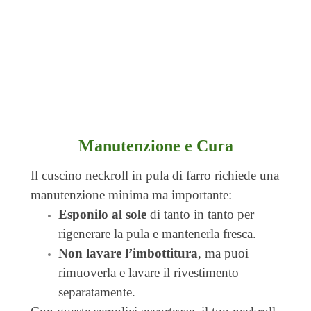
viaggi
in
aereo,
auto
o
treno
.
Manutenzione e Cura
Il cuscino neckroll in pula di farro richiede una
manutenzione minima ma importante:
Esponilo al sole
di tanto in tanto per
rigenerare la pula e mantenerla fresca.
Non lavare l’imbottitura
, ma puoi
rimuoverla e lavare il rivestimento
separatamente.