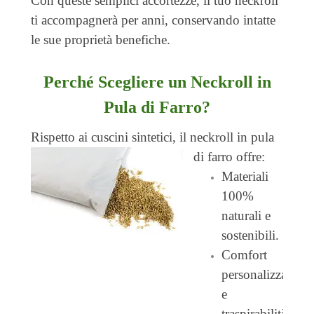
Con queste semplici accortezze, il tuo neckroll
ti accompagnerà per anni, conservando intatte
le sue proprietà benefiche.
Perché Scegliere un Neckroll in
Pula di Farro?
Rispetto ai cuscini sintetici, il neckroll in pula
di farro offre:
Materiali
100%
naturali e
sostenibili.
Comfort
personalizzato
e
traspirabilità.